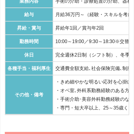
業務内容
手術の介助・診療処置の介助、器材
給与
月給36万円～（経験・スキルを考
昇給・賞与
昇給年1回／賞与年2回
勤務時間
10:00～19:00／9:30～18:30
休日
完全週休2日制（シフト制）、冬季
各種手当・福利厚生
交通費全額支給､社会保険完備､制服
・きめ細やかな明るい応対を心掛け
・オペ室､外科系勤務経験のある方
その他・備考
・手術介助･美容外科勤務経験のな
・専門・短大卒以上、25～35歳く