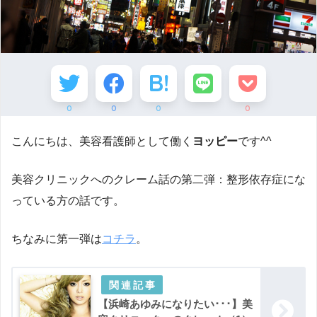
0
0
0
0
こんにちは、美容看護師として働く
ヨッピー
です^^
美容クリニックへのクレーム話の第二弾：整形依存症にな
っている方の話です。
ちなみに第一弾は
コチラ
。
【浜崎あゆみになりたい･･･】美