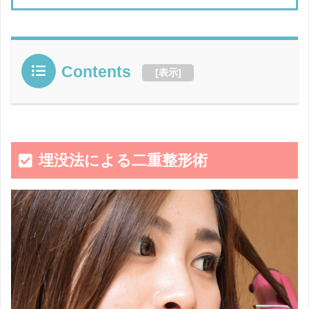
Contents
[
表示
]
埋没法による二重整形術