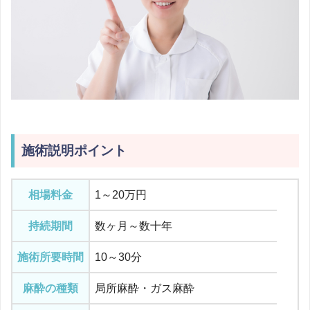
施術説明ポイント
相場料金
1～20万円
持続期間
数ヶ月～数十年
施術所要時間
10～30分
麻酔の種類
局所麻酔・ガス麻酔