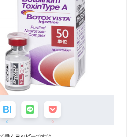
0
0
て働く
ヨッピー
です^^