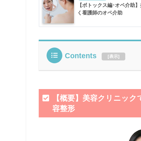
【ボトックス編･オペ介助
く看護師のオペ介助
Contents
[
表示
]
【概要】美容クリニック
容整形