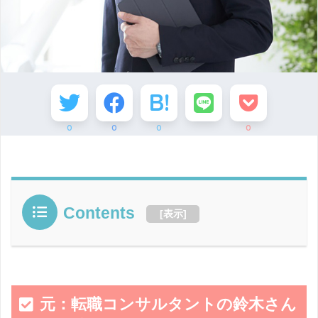
0
0
0
0
Contents
[
表示
]
元：転職コンサルタントの鈴木さん