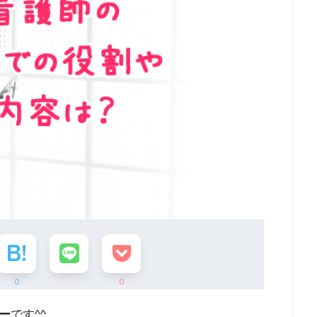
0
0
ー
です^^